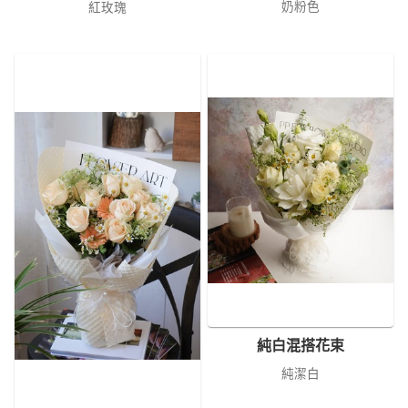
奶粉色
紅玫瑰
純白混搭花束
純潔白