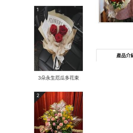
1
產品介
3朵永生厄瓜多花束
2