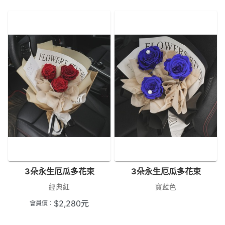
3朵永生厄瓜多花束
3朵永生厄瓜多花束
經典紅
寶藍色
$
2,280
元
會員價：