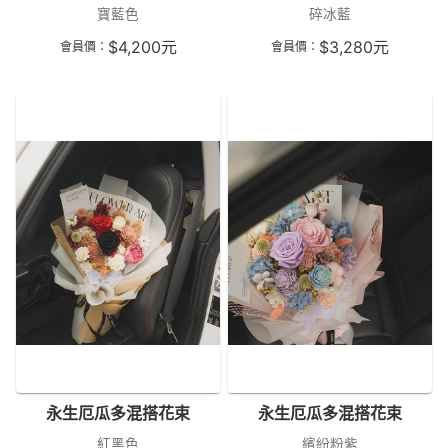
寶藍色
碎冰藍
$
4,200
元
$
3,280
元
會員價：
會員價：
永生厄瓜多混搭花束
永生厄瓜多混搭花束
紅黑色
繽紛粉紫