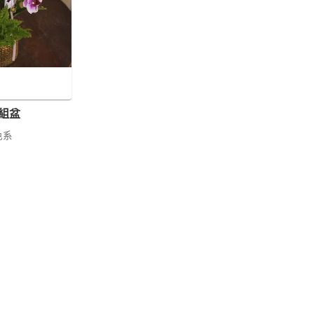
組盆
色系