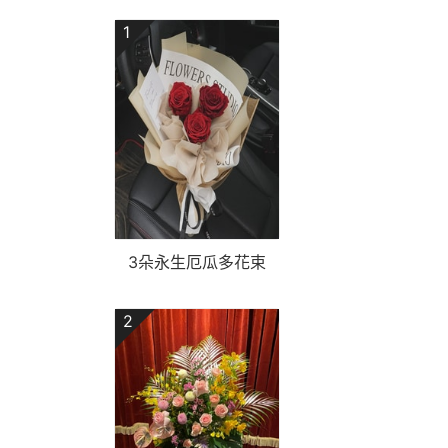
1
3朵永生厄瓜多花束
2