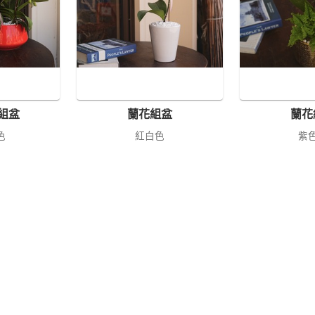
組盆
蘭花組盆
蘭花
色
紅白色
紫