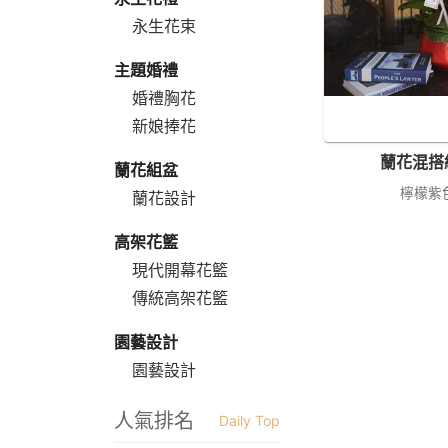
永生花束
主題婚禮
婚禮胸花
新娘捧花
蘭花混搭
蘭花組盆
檸檬紫
蘭花設計
高架花籃
現代開幕花籃
傳統高架花籃
園藝設計
園藝設計
人氣排名
Daily Top