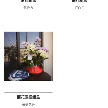
蘭花組盆
蘭花組盆
紫色系
紅白色
蘭花混搭組盆
檸檬紫色