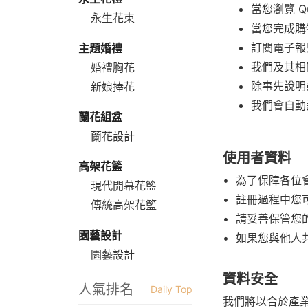
當您瀏覽 Q
永生花束
當您完成購
訂閱電子報
主題婚禮
我們及其相
婚禮胸花
除事先說明
新娘捧花
我們會自動
蘭花組盆
蘭花設計
使用者資料
高架花籃
• 為了保障各
現代開幕花籃
• 註冊過程中
傳統高架花籃
• 請妥善保管
園藝設計
• 如果您與他
園藝設計
資料安全
人氣排名
Daily Top
我們將以合於產