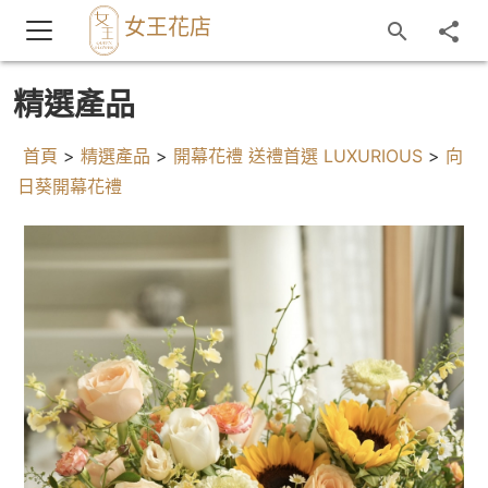
女王花店
精選產品
首頁
>
精選產品
>
開幕花禮 送禮首選 LUXURIOUS
>
向
日葵開幕花禮